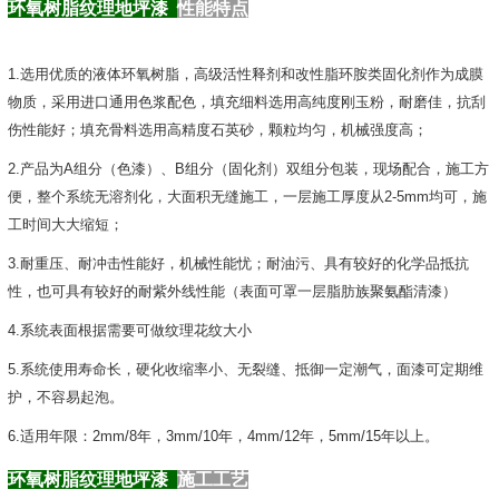
环氧树脂纹理地坪漆
性能特点
1.选用优质的液体环氧树脂，高级活性释剂和改性脂环胺类固化剂作为成膜
物质，采用进口通用色浆配色，填充细料选用高纯度刚玉粉，耐磨佳，抗刮
伤性能好；填充骨料选用高精度石英砂，颗粒均匀，机械强度高；
2.产品为A组分（色漆）、B组分（固化剂）双组分包装，现场配合，施工方
便，整个系统无溶剂化，大面积无缝施工，一层施工厚度从2-5mm均可，施
工时间大大缩短；
3.耐重压、耐冲击性能好，机械性能忧；耐油污、具有较好的化学品抵抗
性，也可具有较好的耐紫外线性能（表面可罩一层脂肪族聚氨酯清漆）
4.系统表面根据需要可做纹理花纹大小
5.系统使用寿命长，硬化收缩率小、无裂缝、抵御一定潮气，面漆可定期维
护，不容易起泡。
6.适用年限：2mm/8年，
3mm/10
年，4mm/12年，5mm/15年以上。
环氧树脂纹理地坪漆
施工工艺