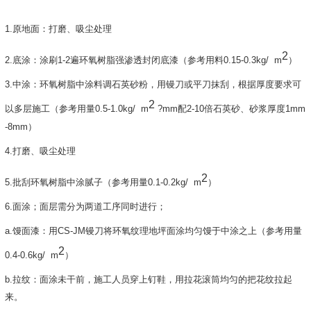
1.原地面：打磨、吸尘处理
2
2.底涂：涂刷1-2遍环氧树脂强渗透封闭底漆（参考用料0.15-0.3kg/ m
）
3.中涂：环氧树脂中涂料调石英砂粉，用镘刀或平刀抹刮，根据厚度要求可
2
以多层施工（参考用量0.5-1.0kg/ m
?mm配2-10倍石英砂、砂浆厚度1mm
-8mm）
4.打磨、吸尘处理
2
5.批刮环氧树脂中涂腻子
（参考用量0.1-0.2kg/ m
）
6.面涂；面层需分为两道工序同时进行；
a.馒面漆：用CS-JM镘刀将环氧纹理地坪面涂均匀馒于中涂之上（参考用量
2
0.4-0.6kg/ m
）
b.拉纹：面涂未干前，施工人员穿上钉鞋，用拉花滚筒均匀的把花纹拉起
来。