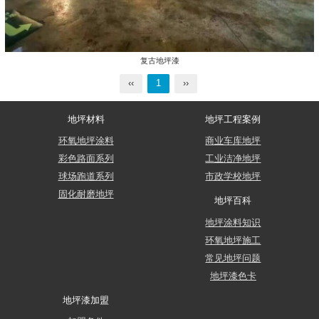
复古地坪漆
‹‹
1
››
地坪材料
地坪工程案例
环氧地坪涂料
商业车库地坪
彩色路面系列
工业洁净地坪
球场跑道系列
市政学校地坪
固化耐磨地坪
地坪百科
地坪涂料知识
环氧地坪施工
常见地坪问题
地坪漆色卡
地坪漆加盟