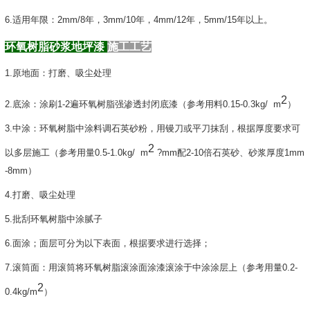
6.适用年限：2mm/8年，
3mm/10
年，4mm/12年，5mm/15年以上。
环氧树脂砂浆地坪漆
施工工艺
1.原地面：打磨、吸尘处理
2
2.底涂：涂刷1-2遍环氧树脂强渗透封闭底漆（参考用料0.15-0.3kg/ m
）
3.中涂：环氧树脂中涂料调石英砂粉，用镘刀或平刀抹刮，根据厚度要求可
2
以多层施工（参考用量0.5-1.0kg/ m
?mm配2-10倍石英砂、砂浆厚度1mm
-8mm）
4.打磨、吸尘处理
5.批刮环氧树脂中涂腻子
6.面涂；面层可分为以下表面，根据要求进行选择；
7.滚筒面：用滚筒将环氧树脂滚涂面涂漆滚涂于中涂涂层上（参考用量0.2-
2
0.4kg/m
）