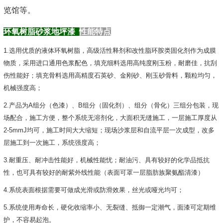
览馆等。
环氧树脂砂浆地坪漆
性能特点
1.选用优质的液体环氧树脂，高级活性释剂和改性脂环胺类固化剂作为成膜
物质，采用进口通用色浆配色，填充细料选用高纯度刚玉粉，耐磨佳，抗刮
伤性能好；填充骨料选用高精度石英砂、金刚砂、刚玉砂骨料，颗粒均匀，
机械强度高；
2.产品为A组分（色漆）、B组分（固化剂）、组分（骨化）三组分包装，现
场配合，施工方便，整个系统无溶剂化，大面积无缝施工，一层施工厚度从
2-5mmJ均可，施工时间大大缩短；现场沙浆层和自流平层一次成型，改多
层施工到一次施工，系统强度高；
3.耐重压、耐冲击性能好，机械性能忧；耐油污、具有较好的化学品抵抗
性，也可具有较好的耐紫外线性能（表面可罩一层脂肪族聚氨酯清漆）
4.系统表面根据需要可做成光滑或防滑效果，丝光或哑光均可；
5.系统使用寿命长，硬化收缩率小、无裂缝、抵御一定潮气，面漆可定期维
护，不容易起泡。