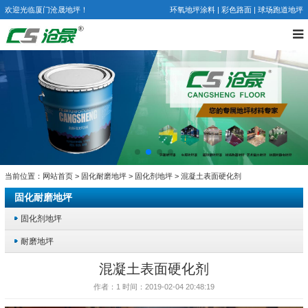
欢迎光临厦门沧晟地坪！
环氧地坪涂料
|
彩色路面
|
球场跑道地坪
当前位置：
网站首页
>
固化耐磨地坪
>
固化剂地坪
> 混凝土表面硬化剂
固化耐磨地坪
固化剂地坪
耐磨地坪
混凝土表面硬化剂
作者：1 时间：2019-02-04 20:48:19