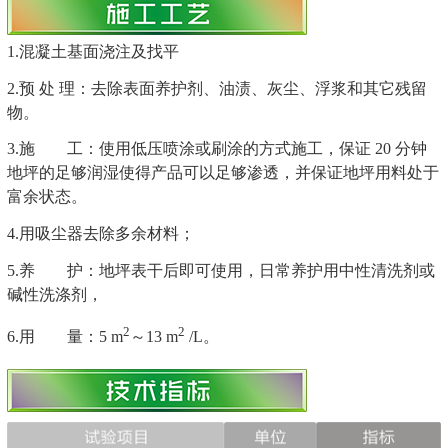
1.混凝土基面浇注及找平
2.预 处 理：去除表面养护剂、油渍、灰尘、浮浆和其它残留
物。
3.施 工：使用低压喷涂或刷涂的方式施工，保证 20 分钟
地坪的足够润湿使得产品可以足够渗透，并保证地坪用料处于
富余状态。
4.用吸尘器去除多余材料；
5.养 护：地坪表干后即可使用，日常养护用中性清洗剂或
碱性洗涤剂，
2
2
6.用 量：5
m
～13
m
/L。