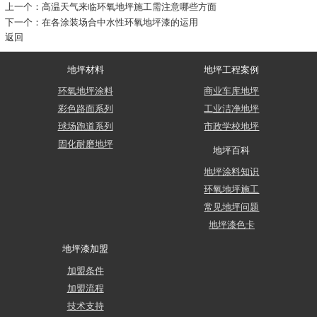
上一个：
高温天气来临环氧地坪施工需注意哪些方面
下一个：
在各涂装场合中水性环氧地坪漆的运用
返回
地坪材料
地坪工程案例
环氧地坪涂料
商业车库地坪
彩色路面系列
工业洁净地坪
球场跑道系列
市政学校地坪
固化耐磨地坪
地坪百科
地坪涂料知识
环氧地坪施工
常见地坪问题
地坪漆色卡
地坪漆加盟
加盟条件
加盟流程
技术支持