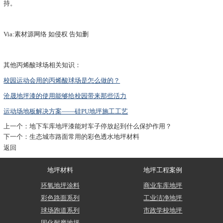
持。
Via:素材源网络 如侵权 告知删
其他丙烯酸球场相关知识：
校园运动会用的丙烯酸球场是怎么做的？
沧晟地坪漆的使用能够给校园带来那些活力
运动场地板解决方案——硅PU地坪施工工艺
上一个：
地下车库地坪漆能对车子停放起到什么保护作用？
下一个：
生态城市路面常用的彩色透水地坪材料
返回
地坪材料
地坪工程案例
环氧地坪涂料
商业车库地坪
彩色路面系列
工业洁净地坪
球场跑道系列
市政学校地坪
固化耐磨地坪